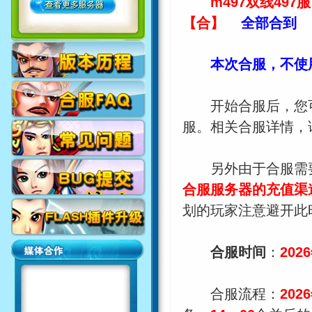
m497双线497服【
【合】
全部合到
m
本次合服，不使
开始合服后，您可
服。相关合服详情，
另外由于合服需要
合服服务器的充值渠
划的玩家注意避开此
合服时间
：
202
合服流程：
202