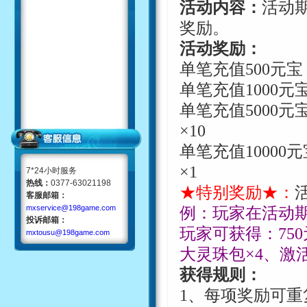
活动内容：
活动
奖励。
活动奖励：
单笔充值
500
元宝
单笔充值
1000
元
单笔充值
5000
元
×
10
单笔充值
10000
元
×
1
7*24小时服务
热线：
0377-63021198
★特别奖励★：
客服邮箱：
mxservice@198game.com
例：玩家在活动
投诉邮箱：
玩家可获得：
750
mxtousu@198game.com
大灵珠包
×
4
、激
获得规则：
1
、每项奖励可重