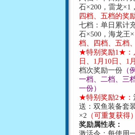
石
×
200
，雷龙
×
1
四档、五档的奖
七档：单日累计
石
×
500
，海龙王
×
档、四档、五档
★特别奖励
1
★：
日、
1
月
10
日、
1
档次奖励一份
（
一档、二档、三
一份）
★特别奖励
2
★：
送：
双鱼装备套
×
2
（可重复获得
奖励属性表：
激活令：每使用