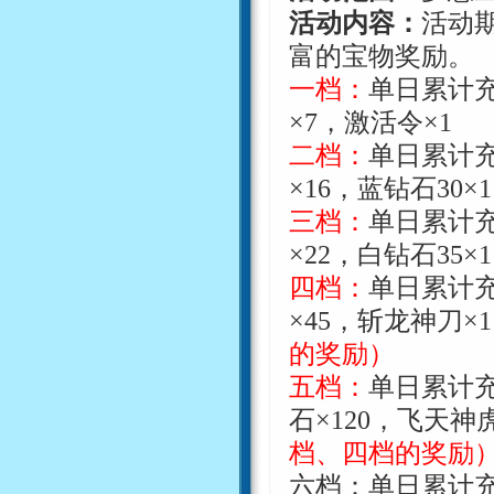
活动内容：
活动
富的宝物奖励。
一档：
单日累计
×
7
，激活令
×
1
二档：
单日累计
×
16
，蓝钻石
30
×
1
三档：
单日累计
×
22
，白钻石
35
×
1
四档：
单日累计
×
45
，斩龙神刀
×
1
的奖励）
五档：
单日累计
石
×
120
，飞天神
档、四档的奖励
六档：单日累计