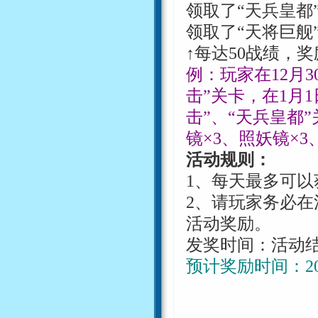
领取了
“天兵皇都
领取了
“天将巨舰
↑每达
50
战绩，奖
例：玩家在
12
月
3
击”关卡，在
1
月
1
击”、“天兵皇都
镜
×
3
、照妖镜
×
3
活动规则：
1
、每天最多可以
2
、请玩家务必在
活动奖励。
发奖时间：活动
预计奖励时间：
2