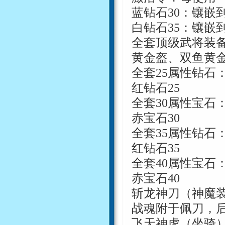
蓝钻石
30
：镶嵌
白钻石
35
：镶嵌
全套顶级武将装
黄金盔、双鱼黄
全套
25
属性钻石
红钻石
25
全套
30
属性宝石
赤宝石
30
全套
35
属性钻石
红钻石
35
全套
40
属性宝石
赤宝石
40
斩龙神刀（神魔
战魂附于佩刀，
飞天神虎（坐骑