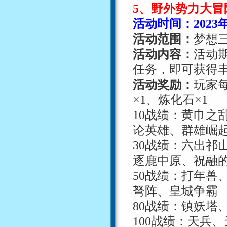
5
、野外势力大冒
活动时间：
2023
活动范围：
梦想
活动内容：
活动
任务，即可获得
活动奖励：
玩家
×
1
、炼化石
×
1
10
战绩：黄巾之
论英雄、群雄崛
30
战绩：六出祁
逐鹿中原、祝融
50
战绩：打年兽
弩阵、皇城争霸
80
战绩：镇妖塔
100
战绩：天兵、