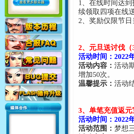
1
、在线时间达到
续领取四项在线
2
、奖励仅限节日
2
、元旦送讨伐（
活动时间：
2022
活动内容：
活动
增加
50
次。
温馨提示：
活动
3
、单笔充值返元
活动时间：
2022
活动范围：
梦想