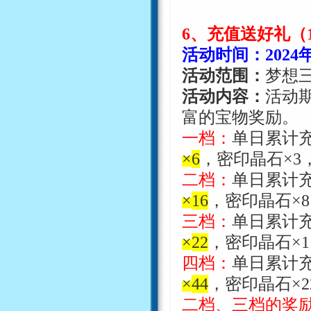
6
、充值送好礼（
活动时间：
2024
活动范围：
梦想
活动内容：
活动
富的宝物奖励。
一档：
单日累计
×
6
，密印晶石
×
3
二档：
单日累计
×
16
，密印晶石
×
8
三档：
单日累计
×
22
，密印晶石
×
1
四档：
单日累计
×
44
，密印晶石
×
2
二档、三档的奖