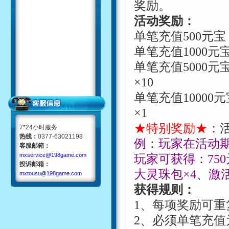
奖励。
活动奖励：
单笔充值
5
00
元宝
单笔充值
10
00
元
单笔充值
50
00
元
×
10
单笔充值
100
00
元
×
1
★特别奖励★：
7*24小时服务
热线：
0377-63021198
例：玩家在活动
客服邮箱：
mxservice@198game.com
玩家可获得：
750
投诉邮箱：
大灵珠包
×
4
、激
mxtousu@198game.com
获得规则：
1
、每项奖励可重
2
、必须单笔充值