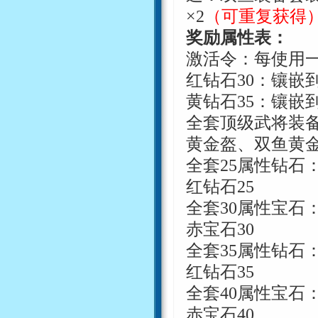
×
2
（可重复获得
奖励属性表：
激活令：每使用
红钻石
30
：镶嵌
黄钻石
35
：镶嵌
全套顶级武将装
黄金盔、双鱼黄
全套
25
属性钻石
红钻石
25
全套
30
属性宝石
赤宝石
30
全套
35
属性钻石
红钻石
35
全套
40
属性宝石
赤宝石
40