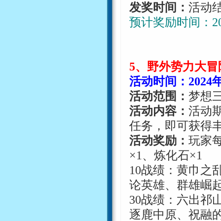
发奖时间：
活动
预计奖励时间：
2
5
、野外势力大冒
活动时间：
2024
活动范围：
梦想
活动内容：
活动
任务，即可获得
活动奖励：
玩家
×
1
、炼化石
×
1
10
战绩：黄巾之
论英雄、群雄崛
30
战绩：六出祁
逐鹿中原、祝融