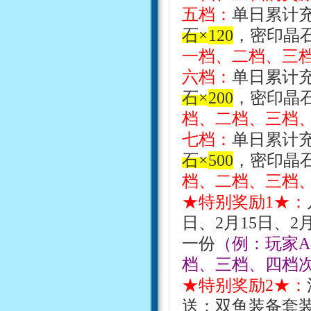
五档：
单日累计
石
×
120
，密印晶
一档、二档、三
六档：
单日累计
石
×
200
，密印晶
档、二档、三档
七档：
单日累计
石
×
500
，密印晶
档、二档、三档
★特别奖励
1
★：
日、
2
月
15
日、
2
一份
（例：玩家
A
档、三档
、四档
★特别奖励
2
★：
送：双鱼装备套