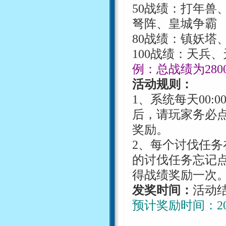
50
战绩：打年兽
弩阵、皇城争霸
80
战绩：镇妖塔
100
战绩：天兵、
例：总战绩为
280
活动规则：
1
、系统每天
00:0
后，请玩家务必
奖励。
2
、每个讨伐任务
的讨伐任务忘记
得战绩奖励一次
发奖时间：
活动
预计奖励时间：
2