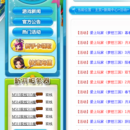
当前位置：
主页
>
新闻中心
>
活动
>
【活动】
爱上玩家《梦想三国》暮春四月
【活动】
爱上玩家《梦想三国》月末回馈
【活动】
爱上玩家《梦想三国》3月
【活动】
爱上玩家《梦想三国》阳春三月
【活动】
爱上玩家《梦想三国》双节献礼
【活动】
爱上玩家《梦想三国》2月
【活动】
爱上玩家《梦想三国》春节献礼
【活动】
爱上玩家《梦想三国》月末回馈
【活动】
爱上玩家《梦想三国》1月
【活动】
爱上玩家《梦想三国》辞旧迎