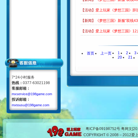
【活动】
爱上玩家《梦想三国》辞旧迎新
【新闻】
《梦想三国》新服“双线43
【活动】
爱上玩家《梦想三国》12
1
2
3
首页
上一页
20
21
7*24小时服务
热线：
0377-63021198
客服邮箱：
mxservice@198game.com
投诉邮箱：
mxtousu@198game.com
粤ICP备09198752号 粤网文[201
COPYRIGHT © 2008 – 20