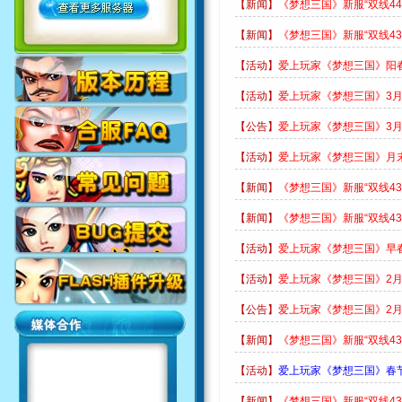
【新闻】
《梦想三国》新服“双线44
【新闻】
《梦想三国》新服“双线43
【活动】
爱上玩家《梦想三国》阳春三月
【活动】
爱上玩家《梦想三国》3月
【公告】
爱上玩家《梦想三国》3月
【活动】
爱上玩家《梦想三国》月末回馈
【新闻】
《梦想三国》新服“双线43
【新闻】
《梦想三国》新服“双线43
【活动】
爱上玩家《梦想三国》早春二月
【活动】
爱上玩家《梦想三国》2月
【公告】
爱上玩家《梦想三国》2月
【新闻】
《梦想三国》新服“双线43
【活动】
爱上玩家《梦想三国》春节献礼
【新闻】
《梦想三国》新服“双线43