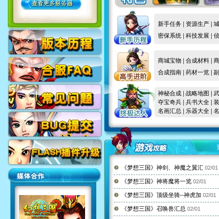
新手任务
|
资源生产
|
密保系统
|
科技发展
|
商城宝物
|
合成材料
|
合成指南
|
药材一览
|
神秘合成
|
战略地图
|
夺宝奇兵
|
兵书大全
|
名画汇总
|
乐器大全
|
《梦想三国》神剑、神魔之翼汇
02/01
《梦想三国》神将魔将一览
02/01
《梦想三国》顶级坐骑--神虎加
02/01
《梦想三国》召唤兽汇总
02/01